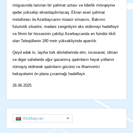
miqyasında tanınan bir şahmat ustası və liderlik mövqeyinə
qədər yüksəlişi ekranlaşdırılacaq. Ekran əsəri şahmat
metaforası ilə Azərbaycanın müasir simasını, Bakının
futuristik siluetini, mədəni zənginliyini əks etdirməyi hədəfləyir
və filmin bir hissəsinin çəkilişi Azərbaycanda ən hündür tikili
olan Teleqüllənin 180 metr yüksəkliyində aparılıb.
Qeyd edək ki, layihə türk dövlətlərində elm, incəsənət, idman
və digər sahələrdə uğur qazanmış qadınların həyat yollarını
nümayiş etdirərək qadınların gücünü və ilhamverici
hekayələrini ön plana çıxarmağı hədəfləyir.
26.06.2025
Azərbaycan