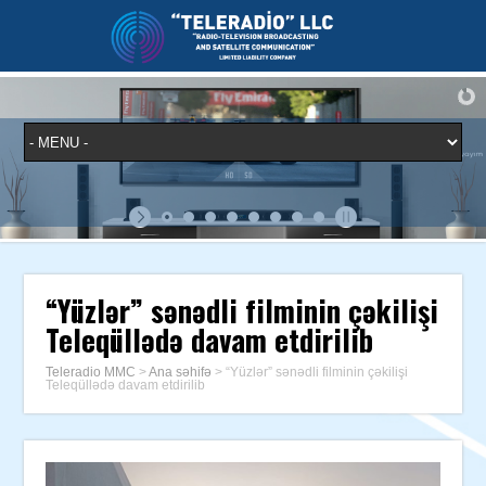
“Yüzlər” sənədli filminin çəkilişi
Teleqüllədə davam etdirilib
Teleradio MMC
>
Ana səhifə
>
“Yüzlər” sənədli filminin çəkilişi
Teleqüllədə davam etdirilib