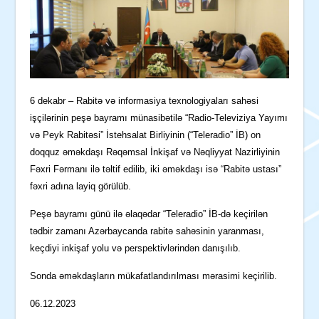
6 dekabr – Rabitə və informasiya texnologiyaları sahəsi
işçilərinin peşə bayramı münasibətilə “Radio-Televiziya Yayımı
və Peyk Rabitəsi” İstehsalat Birliyinin (“Teleradio” İB) on
doqquz əməkdaşı Rəqəmsal İnkişaf və Nəqliyyat Nazirliyinin
Fəxri Fərmanı ilə təltif edilib, iki əməkdaşı isə “Rabitə ustası”
fəxri adına layiq görülüb.
Peşə bayramı günü ilə əlaqədar “Teleradio” İB-də keçirilən
tədbir zamanı Azərbaycanda rabitə sahəsinin yaranması,
keçdiyi inkişaf yolu və perspektivlərindən danışılıb.
Sonda əməkdaşların mükafatlandırılması mərasimi keçirilib.
06.12.2023