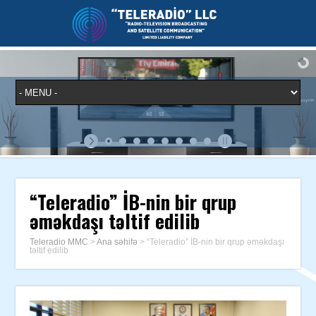
“Teleradio” İB-nin bir qrup
əməkdaşı təltif edilib
Teleradio MMC
>
Ana səhifə
>
“Teleradio” İB-nin bir qrup əməkdaşı
təltif edilib