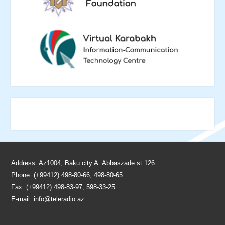
Address: Az1004, Baku city A. Abbaszade st.126
Phone: (+99412) 498-80-66, 498-80-65
Fax: (+99412) 498-83-97, 598-33-25
E-mail:
info@teleradio.az