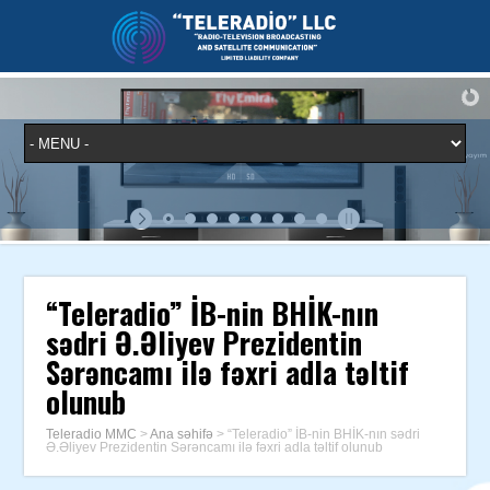
“Teleradio” İB-nin BHİK-nın
sədri Ə.Əliyev Prezidentin
Sərəncamı ilə fəxri adla təltif
olunub
Teleradio MMC
>
Ana səhifə
>
“Teleradio” İB-nin BHİK-nın sədri
Ə.Əliyev Prezidentin Sərəncamı ilə fəxri adla təltif olunub