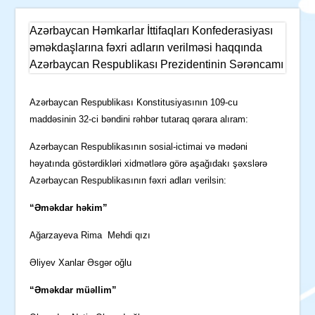
Azərbaycan Həmkarlar İttifaqları Konfederasiyası
əməkdaşlarına fəxri adların verilməsi haqqında
Azərbaycan Respublikası Prezidentinin Sərəncamı
Azərbaycan Respublikası Konstitusiyasının 109-cu
maddəsinin 32-ci bəndini rəhbər tutaraq qərara alıram:
Azərbaycan Respublikasının sosial-ictimai və mədəni
həyatında göstərdikləri xidmətlərə görə aşağıdakı şəxslərə
Azərbaycan Respublikasının fəxri adları verilsin:
“Əməkdar həkim”
Ağarzayeva Rima Mehdi qızı
Əliyev Xanlar Əsgər oğlu
“Əməkdar müəllim”