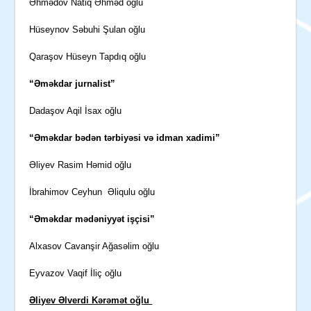
Əhmədov Natiq Əhməd oğlu
Hüseynov Səbuhi Şulan oğlu
Qaraşov Hüseyn Tapdıq oğlu
“Əməkdar jurnalist”
Dadaşov Aqil İsax oğlu
“Əməkdar bədən tərbiyəsi və idman xadimi”
Əliyev Rasim Həmid oğlu
İbrahimov Ceyhun Əliqulu oğlu
“Əməkdar mədəniyyət işçisi”
Alxasov Cavanşir Ağasəlim oğlu
Eyvazov Vaqif İliç oğlu
Əliyev Əlverdi Kərəmət oğlu