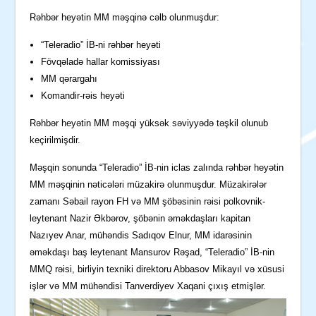
Rəhbər heyətin MM məşqinə cəlb olunmuşdur:
“Teleradio” İB-ni rəhbər heyəti
Fövqəladə hallar komissiyası
MM qərargahı
Komandir-rəis heyəti
Rəhbər heyətin MM məşqi yüksək səviyyədə təşkil olunub
keçirilmişdir.
Məşqin sonunda “Teleradio” İB-nin iclas zalında rəhbər heyətin
MM məşqinin nəticələri müzakirə olunmuşdur. Müzakirələr
zamanı Səbail rayon FH və MM şöbəsinin rəisi polkovnik-
leytenant Nazir Əkbərov, şöbənin əməkdaşları kapitan
Nazıyev Anar, mühəndis Sadıqov Elnur, MM idarəsinin
əməkdaşı baş leytenant Mansurov Rəşad, “Teleradio” İB-nin
MMQ rəisi, birliyin texniki direktoru Abbasov Mikayıl və xüsusi
işlər və MM mühəndisi Tanverdiyev Xaqani çıxış etmişlər.