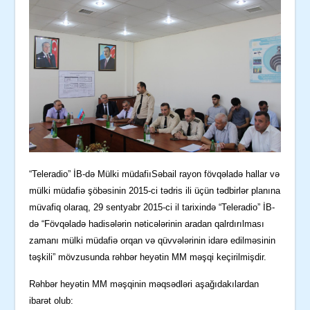
“Teleradio” İB-də Mülki müdafiıSəbail rayon fövqəladə hallar və
mülki müdafiə şöbəsinin 2015-ci tədris ili üçün tədbirlər planına
müvafiq olaraq, 29 sentyabr 2015-ci il tarixində “Teleradio” İB-
də “Fövqəladə hadisələrin nəticələrinin aradan qalrdırılması
zamanı mülki müdafiə orqan və qüvvələrinin idarə edilməsinin
təşkili” mövzusunda rəhbər heyətin MM məşqi keçirilmişdir.
Rəhbər heyətin MM məşqinin məqsədləri aşağıdakılardan
ibarət olub: