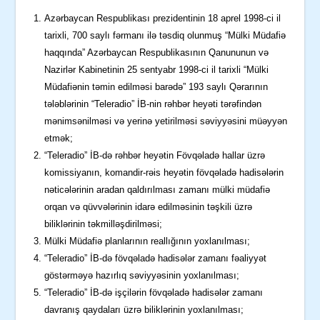
Azərbaycan Respublikası prezidentinin 18 aprel 1998-ci il
tarixli, 700 saylı fərmanı ilə təsdiq olunmuş “Mülki Müdafiə
haqqında” Azərbaycan Respublikasının Qanununun və
Nazirlər Kabinetinin 25 sentyabr 1998-ci il tarixli “Mülki
Müdafiənin təmin edilməsi barədə” 193 saylı Qərarının
tələblərinin “Teleradio” İB-nin rəhbər heyəti tərəfindən
mənimsənilməsi və yerinə yetirilməsi səviyyəsini müəyyən
etmək;
“Teleradio” İB-də rəhbər heyətin Fövqəladə hallar üzrə
komissiyanın, komandir-rəis heyətin fövqəladə hadisələrin
nəticələrinin aradan qaldırılması zamanı mülki müdafiə
orqan və qüvvələrinin idarə edilməsinin təşkili üzrə
biliklərinin təkmilləşdirilməsi;
Mülki Müdafiə planlarının reallığının yoxlanılması;
“Teleradio” İB-də fövqəladə hadisələr zamanı fəaliyyət
göstərməyə hazırlıq səviyyəsinin yoxlanılması;
“Teleradio” İB-də işçilərin fövqəladə hadisələr zamanı
davranış qaydaları üzrə biliklərinin yoxlanılması;