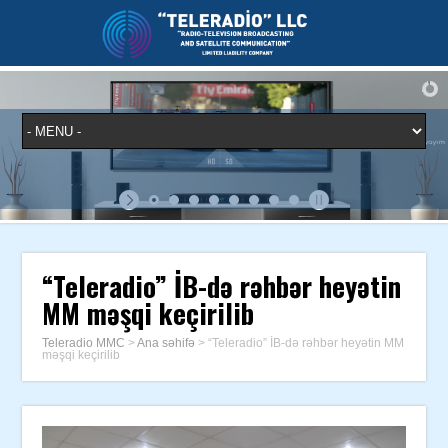
“Teleradio” İB-də rəhbər heyətin
MM məşqi keçirilib
Teleradio MMC
>
Ana səhifə
>
“Teleradio” İB-də rəhbər heyətin MM
məşqi keçirilib