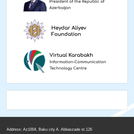
Address: Az1004, Baku city A. Abbaszade st.126