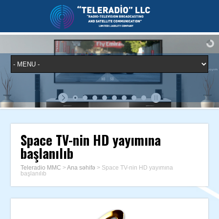
Space TV-nin HD yayımına
başlanılıb
Teleradio MMC
>
Ana səhifə
>
Space TV-nin HD yayımına
başlanılıb