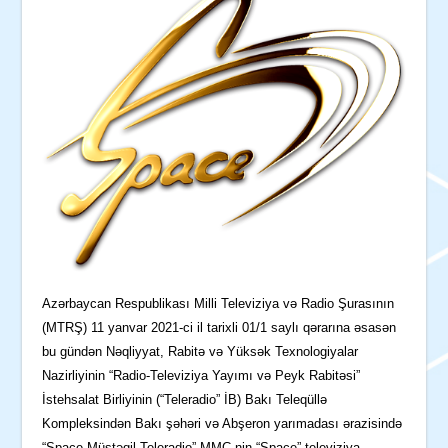
Azərbaycan Respublikası Milli Televiziya və Radio Şurasının
(MTRŞ) 11 yanvar 2021-ci il tarixli 01/1 saylı qərarına əsasən
bu gündən Nəqliyyat, Rabitə və Yüksək Texnologiyalar
Nazirliyinin “Radio-Televiziya Yayımı və Peyk Rabitəsi”
İstehsalat Birliyinin (“Teleradio” İB) Bakı Teleqüllə
Kompleksindən Bakı şəhəri və Abşeron yarımadası ərazisində
“Space Müstəqil Teleradio” MMC-nin “Space” televiziya