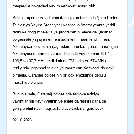
məqsədilə bölgədəki yayım vəziyyəti araşdırılıb.
Belə ki, aparılmış radiomonitorinqlər nəticəsində Şuşa Radio-
Televiziya Yayım Stansiyası vasitəsilə Azərbaycanın yeddi
radio və doqquz televiziya proqramının, eləcə də Qarabağ
bölgəsində yaşayan erməni sakinlərin maarifləndirilməsi,
Azərbaycan dövlətinin çağırışlarının onlara çatdırılması üçün
Azərbaycanın erməni və rus dillərində yayımlanan 101,1,
103,5 və 97,7 MHs tezliklərində FM radio və 674 MHs
tezliyində rəqəmsal televiziya yayımının Xankəndi də daxil
olmaqla, Qarabağ bölgəsinin bir çox ərazisində qəbulu
müşahidə olunub.
Bununla belə, Qarabağ bölgəsində radio-televiziya
yayımlarının keyfiyyətinin və əhatə dairəsinin daha da
genişləndirilməsi məqsədilə əlavə tədbirlər görüləcək.
02.10.2023