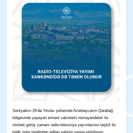
Sentyabrın 29-da Yevlax şəhərində Azərbaycanın Qarabağ
bölgəsində yaşayan erməni sakinlərin nümayəndələri ilə
növbəti görüş zamanı radio-televiziya yayımlarının təşkili ilə
bağlı onlar tərəfindən edilən xahişin yerinə yetirilməsi