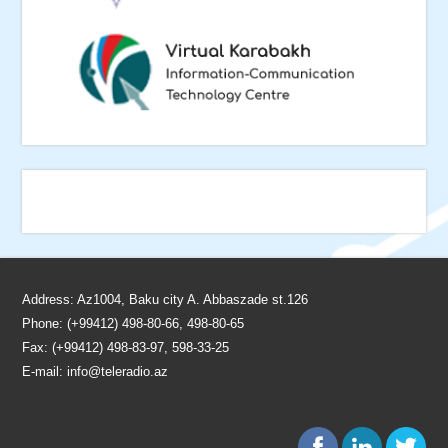
Address: Az1004, Baku city A. Abbaszade st.126
Phone: (+99412) 498-80-66, 498-80-65
Fax: (+99412) 498-83-97, 598-33-25
E-mail:
info@teleradio.az