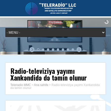
Radio-televiziya yayımı
Xankəndidə də təmin olunur
Teleradio MMC
>
Ana səhifə
>
Radio-televiziya yayımı Xankəndidə
də təmin olunur