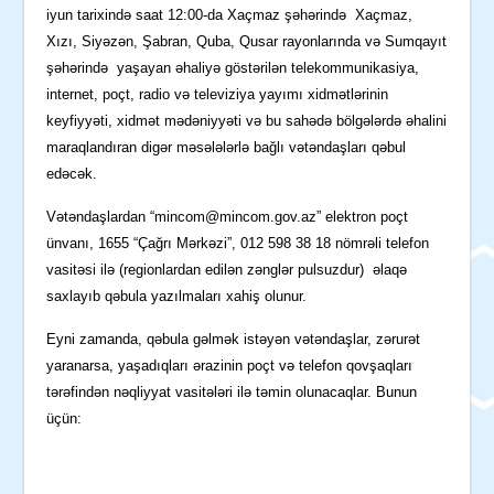
iyun tarixində saat 12:00-da Xaçmaz şəhərində Xaçmaz,
Xızı, Siyəzən, Şabran, Quba, Qusar rayonlarında və Sumqayıt
şəhərində yaşayan əhaliyə göstərilən telekommunikasiya,
internet, poçt, radio və televiziya yayımı xidmətlərinin
keyfiyyəti, xidmət mədəniyyəti və bu sahədə bölgələrdə əhalini
maraqlandıran digər məsələlərlə bağlı vətəndaşları qəbul
edəcək.
Vətəndaşlardan “
mincom@mincom.gov.az
” elektron poçt
ünvanı, 1655 “Çağrı Mərkəzi”, 012 598 38 18 nömrəli telefon
vasitəsi ilə (regionlardan edilən zənglər pulsuzdur) əlaqə
saxlayıb qəbula yazılmaları xahiş olunur.
Eyni zamanda, qəbula gəlmək istəyən vətəndaşlar, zərurət
yaranarsa, yaşadıqları ərazinin poçt və telefon qovşaqları
tərəfindən nəqliyyat vasitələri ilə təmin olunacaqlar. Bunun
üçün: