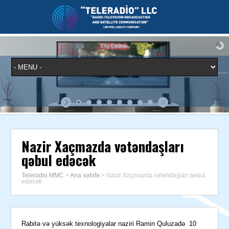
Nazir Xaçmazda vətəndaşları
qəbul edəcək
Teleradio MMC
>
Ana səhifə
>
Nazir Xaçmazda vətəndaşları qəbul
edəcək
Rabitə və yüksək texnologiyalar naziri Ramin Quluzadə 10