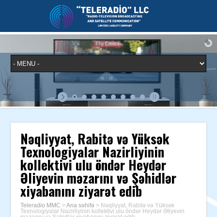
Nəqliyyat, Rabitə və Yüksək
Texnologiyalar Nazirliyinin
kollektivi ulu öndər Heydər
Əliyevin məzarını və Şəhidlər
xiyabanını ziyarət edib
Teleradio MMC
>
Ana səhifə
>
Nəqliyyat, Rabitə və Yüksək
Texnologiyalar Nazirliyinin kollektivi ulu öndər Heydər Əliyevin
məzarını və Şəhidlər xiyabanını ziyarət edib