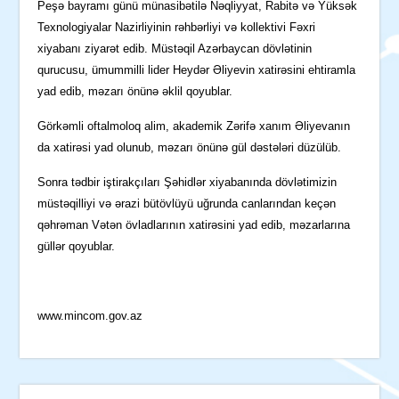
Peşə bayramı günü münasibətilə Nəqliyyat, Rabitə və Yüksək
Texnologiyalar Nazirliyinin rəhbərliyi və kollektivi Fəxri
xiyabanı ziyarət edib. Müstəqil Azərbaycan dövlətinin
qurucusu, ümummilli lider Heydər Əliyevin xatirəsini ehtiramla
yad edib, məzarı önünə əklil qoyublar.
Görkəmli oftalmoloq alim, akademik Zərifə xanım Əliyevanın
da xatirəsi yad olunub, məzarı önünə gül dəstələri düzülüb.
Sonra tədbir iştirakçıları Şəhidlər xiyabanında dövlətimizin
müstəqilliyi və ərazi bütövlüyü uğrunda canlarından keçən
qəhrəman Vətən övladlarının xatirəsini yad edib, məzarlarına
güllər qoyublar.
www.mincom.gov.az