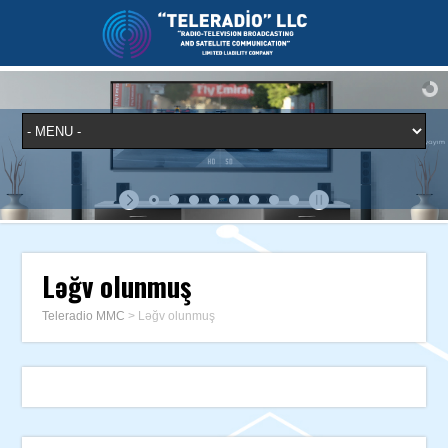
Ləğv olunmuş
Teleradio MMC
>
Ləğv olunmuş