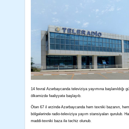
14 fevral
Azərbaycanda televiziya
yayım
ına
başlanıldığı
gü
ölkəmizdə fəaliyyətə başlayıb.
Ötən 67
il ərzində Azərbaycanda həm texniki bazanın, həm
bölgələrində radio-televiziya yayım stansiyaları qurulub. H
maddi-texniki baza ilə təchiz olunub.