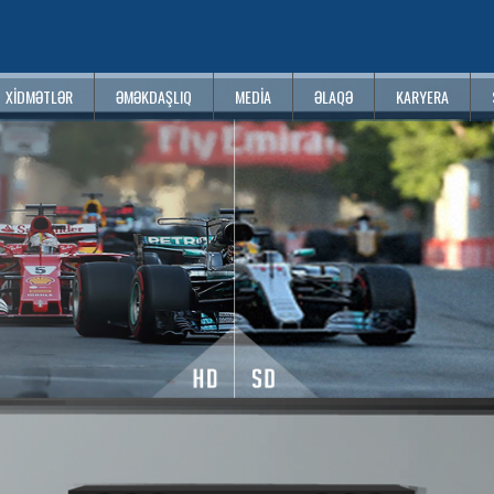
XIDMƏTLƏR
ƏMƏKDAŞLIQ
MEDIA
ƏLAQƏ
KARYERA