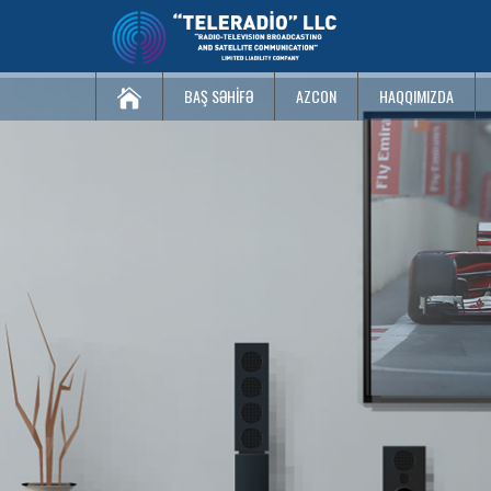
BAŞ SƏHIFƏ
AZCON
HAQQIMIZDA