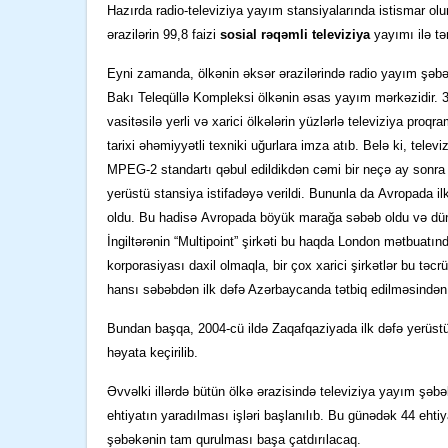
Hazırda radio-televiziya yayım stansiyalarında istismar ol
ərazilərin 99,
8
faizi
sosial rəqəmli televiziya
yayımı ilə tə
Eyni zamanda, ö
lkənin əksər ərazilərində radio
yayım şəbək
Bakı
Teleqüllə
Kompleksi ölkənin əsas yayım mərkəzidir. 3
vasitəsilə yerli və xarici ölkələrin yüzlərlə televiziya proq
tarixi əhəmiyyətli texniki uğurlara imza atı
b
. Belə ki, tele
MPEG-2 standartı qəbul
ed
ildikdən
cəmi bir neçə ay sonr
yerüstü stansiya istifadəyə verildi
. Bununla
da
Avropada ilk
oldu.
Bu hadisə
Avropada böyük marağa səbəb oldu və dü
İngiltərənin “
Multipoint
” şirkəti
bu haqda London mətbuatın
korporasiyası daxil olmaqla, bir çox xarici şirkətlər bu təcr
hansı səbəbdən ilk dəfə Azərbaycanda t
ətbiq
edilməsindən
Bundan başqa, 2004-cü ildə
Zaqafqaziyada
ilk dəfə yerüs
t
həyata keçirili
b
.
Əvvəlki illərdə bütün ölkə ərazisində televiziya yayım şəbə
ehtiyatın yaradılması işləri başlanılıb
.
Bu
günədək 44
ehtiy
şəbəkənin
tam
qurulması başa
çatdırılacaq
.