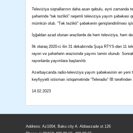
T
eleviziya siqnallarının daha asan qəbulu, eyni zamanda te
şəhərində “tək tezlikli” rəqəmli televiziya yayım şəbəkəsi q
mümkün olu
b
.
“Tək tezlikli” şəbəkənin
genişləndirilməsi
işl
İşğaldan azad olunan ərazilərdə də həm televiziya, həm də
İlk
olaraq
2020-ci il
in 31 dekabrında
Şuşa RTYS-dən 11 tele
rayon və şəhərlərin ərazisində yayımı təmin olunub.
Sonrakı
rayonlarda yayımlara başlanılıb.
Azərbaycanda radio-televiziya yayım şəbəkəsinin ən yeni 
keyfiyyətli
istismarı
istiqamətində
“Teleradio” İB tərəfindən
14.02.2023
Address: Az1004, Baku city A. Abbaszade st.126