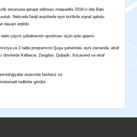
zlik resu
rsuna qənaət edilməsi məqsədilə
2018-ci ildə Bakı
urulu
b
. Nəticədə fərqli ərazilərdə eyni tezlikdə siqnal qəbulu
əri davam etdirilir.
 radio yayım şəbəkəsinin qurulması üçün iş
lər
aparılır.
viziya və 2 radio proqramın
ın
Şuşa şəhərində, eyni zamanda, ətraf
 dövrlərdə Kəlbəcər, Zəngilan, Qubadlı, Xocavənd və ətraf
texnologiyalar əsasında
fasiləsiz və
mütəmadi tədbirlər görülür.