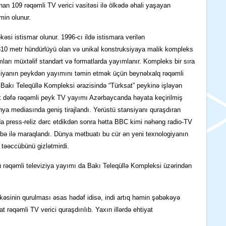
unan 109
rəqəmli TV verici vasitəsi ilə ölkədə əhali yaşayan
min olunur.
əsi istismar olunur.
1996-cı ildə istismara verilən
10 metr hündürlüyü olan
və
unikal konstruksiyaya malik kompleks
ramları müxtəlif standart və formatlarda yayımlanır. Kompleks bir sıra
viziyanın peykdən yayımını təmin etmək üçün beynəlxalq rəqəmli
a
Bakı
Teleqüllə
Kompleksi ərazisində “
Türksat
” peykinə işləyən
 dəfə rəqəmli peyk TV yayımı Azərbaycanda həyata keçirilmiş
nya mediasında geniş
tirajlandı
. Yerüstü
stansiyanı quraşdıran
da
press-
reliz
dərc etdikdən sonra
hətta BBC kimi nəhəng radio-TV
übə ilə maraqlan
dı. Dünya mətbuatı bu
cür ən yeni texnologiyanın
təəccübünü gizlətmirdi
.
ü rəqəmli televiziya yayımı da
Bakı
Teleqüllə
Kompleksi üzərindən
kəsinin qurulması əsas hədəf idisə, indi artıq həmin şəbə
kə
yə
at rəqəmli TV verici quraşdırılı
b
. Yaxın
illərdə
ehtiyat