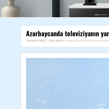
Azərbaycanda televiziyanın ya
Teleradio MMC
>
Ana səhifə
>
Azərbaycanda televiziyanın yara