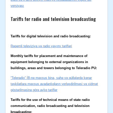
versiyası
Tariffs for radio and television broadcasting
Tariffs for digital television and radio broadcasting:
Rəqəmli televiziya və radio yayımı tarifləri
Monthly tariffs for placement and maintenance of
equipment belonging to external organizations in
buildings, areas and towers belonging to Teleradio PU:
“Teleradio” İB-nə məxsus bina, sahə və qüllələrdə kənar
təşkilatlara məxsus avadanlıqların yerləşdirilməsi və xidmət
göstərilməsinə görə aylıq tariflər
Tariffs for the use of technical means of state radio
communication, radio broadcasting and television
broadcasting: