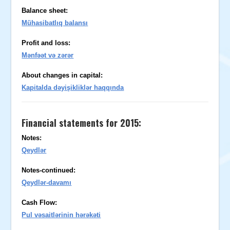
Balance sheet:
Mühasibatlıq balansı
Profit and loss:
Mənfəət və zərər
About changes in capital:
Kapitalda dəyişikliklər haqqında
Financial statements for 2015:
Notes:
Qeydlər
Notes-continued:
Qeydlər-davamı
Cash Flow:
Pul vəsaitlərinin hərəkəti