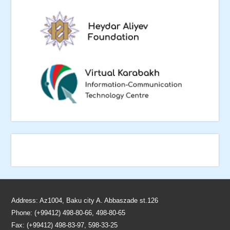
Address: Az1004, Baku city A. Abbaszade st.126
Phone: (+99412) 498-80-66, 498-80-65
Fax: (+99412) 498-83-97, 598-33-25