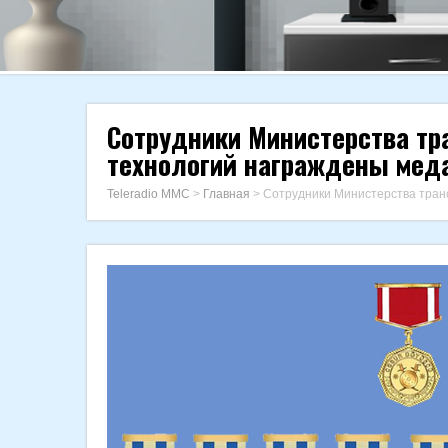
Сотрудники Министерства тра
технологий награждены мед
Teleradio MMC
>
Главная
>
Сотрудники Министерства транс