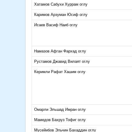
Хатамов Сабухи Хуррам оглу
Каримов Арзуман Юсиф оглу
Исаев Васиф Наиб оглу
Намазов Афган Фархад оглу
Рустамов Джавид Вилаят оглу
Керимли Рафат Хашим оглу
Омарли Эльшад Имран оглу
Мамедов Бахруз Тофиг оглу
Мусейибов Эльчин Бахаддин оглу