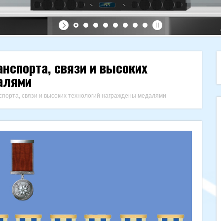
нспорта, связи и высоких
алями
порта, связи и высоких технологий награждены медалями