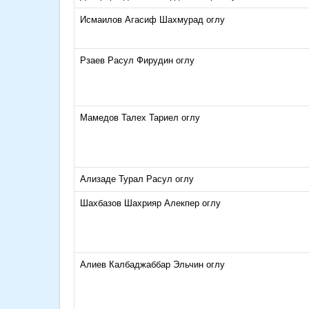
Исмаилов Агасиф Шахмурад оглу
Рзаев Расул Фирудин оглу
Мамедов Талех Тариел оглу
Ализаде Турал Расул оглу
Шахбазов Шахрияр Алекпер оглу
Алиев Калбаджаббар Эльчин оглу