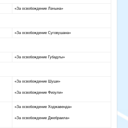
«За освобождение Лачына»
«За освобождение Суговушана»
«За освобождение Губадлы»
«За освобождение Шуши»
«За освобождение Физули»
«За освобождение Ходжавенда»
«За освобождение Джебраила»