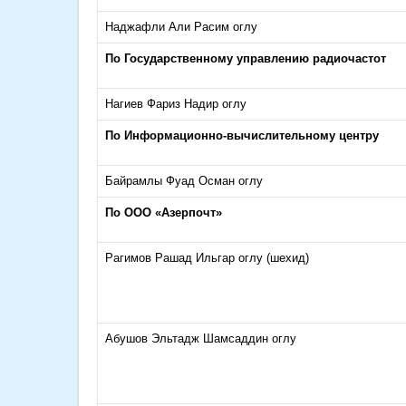
Наджафли Али Расим оглу
По Государственному управлению радиочастот
Нагиев Фариз Надир оглу
По Информационно-вычислительному центру
Байрамлы Фуад Осман оглу
По ООО «Азерпочт»
Рагимов Рашад Ильгар оглу (шехид)
Абушов Эльтадж Шамсаддин оглу