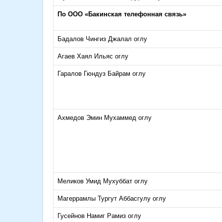
По ООО «Бакинская телефонная связь»
Бадалов Чингиз Джалал оглу
Агаев Хаял Ильяс оглу
Гаралов Гюндуз Байрам оглу
Ахмедов Эмин Мухаммед оглу
Меликов Умид Мухуббат оглу
Магеррамлы Тургут Аббасгулу оглу
Гусейнов Намиг Рамиз оглу