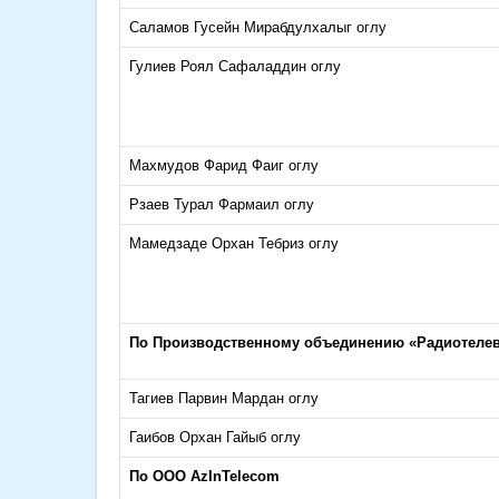
Саламов Гусейн Мирабдулхалыг оглу
Гулиев Роял Сафаладдин оглу
Махмудов Фарид Фаиг оглу
Рзаев Турал Фармаил оглу
Мамедзаде Орхан Тебриз оглу
По Производственному объединению «Радиотелев
Тагиев Парвин Мардан оглу
Гаибов Орхан Гайыб оглу
По ООО AzInTelecom